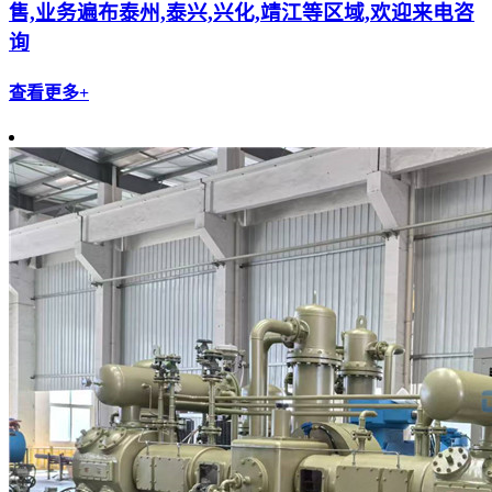
售,业务遍布泰州,泰兴,兴化,靖江等区域,欢迎来电咨
询
查看更多+