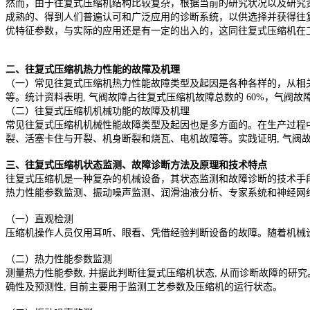
然而，由于往复式压缩机结构比较复杂，根据当前的研究状况以及研究
成熟的、得到人们普遍认可和广泛应用的诊断系统，以供选择并获得往
优特征参数，与实际的应用还是有一定的出入的，这同往复式压缩机在
二、往复式压缩机热力性能的故障及机理
（一）常见往复式压缩机热力性能故障类型及起因是各种各样的，从相
等。统计资料表明, 气阀故障占往复式压缩机故障总数的 60%，气阀
（二）往复式压缩机机械功能的故障及机理
常见往复式压缩机机械性能故障类型及起因也是多方面的。在生产过程
裂、活塞卡住与开裂、机身断裂和烧瓦、电机故障等。实践证明, 气阀
三、往复式压缩机状态监测、故障诊断方法及原理和技术特点
往复式压缩机是一种复杂的机械设备，其状态监测和故障诊断的技术手
热力性能参数监测、振动噪声监测、润滑油液分析、专家系统和神经网
（一）直观检测
压缩机操作人员仅用耳听、眼看、凭借经验判断设备的故障。随着机械
（二）热力性能参数监测
测量热力性能参数, 并据此判断往复式压缩机状态, 从而诊断故障的
确性及预测性, 目前主要用于监测工艺参数及压缩机的运行状态。