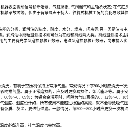
机器表面振动信号诊断活塞、气缸磨损, 气阀漏气和主轴承状态; 在气缸头
缩机轴承故障等。但由于背景噪声干扰大、往复式机械工况的变化导致其信
性能的分析，润滑油的粘度、酸度、水分、燃点、闪点等;另一类是油液
骤。润滑油中磨粒监测技术则可分为在线和离线两大类。离线监测技术主
使用的主要有光学型磨损颗粒计数器，电磁型磨损颗粒计数器，尚未投入实
清洗，有利于空压机保持正常排气量。常规情况下每200小时应清洗一次滤
，影响排气量。属于正常磨损的，应及时更换易损件，如活塞环等。属于
06％～0．09％；为铝合金活塞时，间隙为气缸直径的0．12％～0．1
吸气温度、湿度设计的，所有使用不能超过标准的高原，就不会导致吸气
有杂质、灰尘，要进行过滤。一般情况，每500～800小时应更换一次机
气温度必然升高，排气温度也会增高。