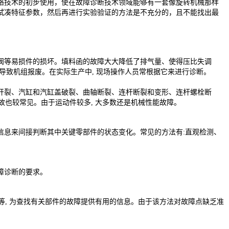
络技术的初步使用，使在故障诊断技术领域能够有一套像旋转机械那样
试凑特征参数，然后再进行实验验证的方法是不充分的，且不能找出最
阀等易损件的损坏。填料函的故障大大降低了排气量、使得压比失调
缸导致机组报废。在实际生产中, 现场操作人员常根据它来进行诊断。
开裂、汽缸和汽缸盖破裂、曲轴断裂、连杆断裂和变形、连杆螺栓断
故也较常见。由于运动件较多, 大多数还是机械性能故障。
信息来间接判断其中关键零部件的状态变化。常见的方法有:直观检测、
障诊断的要求。
等, 为查找有关部件的故障提供有用的信息。由于该方法对故障点缺乏准