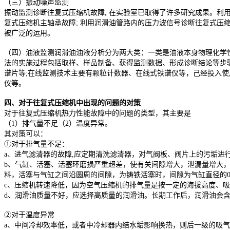
（三）振动噪声监测
振动监测诊断往复式压缩机故障, 在实验室已取得了许多研究成果。利用
复式压缩机主轴承故障; 利用润滑油管路内的压力波信号诊断往复式压
被广泛的运用。
（四）油液监测润滑油油液分析分为两大类：一类是油液本身物理化学
法的实施过程包括取样、样品制备、获得监测数据、形成诊断结论等步
谱片等;在线监测技术主要有颗粒计数器、在线式铁谱仪等，己经投入
仪等。
四、对于往复式压缩机中出现的问题的对策
对于往复式压缩机热力性能故障中的问题的类型，其主要是
（1）排气量不足（2）温度异常。
其对策可以：
①对于排气量不足：
a、进气滤清器的故障,应定期清洗滤清器，对气阀板、阀片上的污垢进行
b、气缸、活塞、活塞环磨损严重超差，使有关间隙增大，泄漏量增大
料，活塞与气缸之间沿圆周的间隙，为铸铁活塞时，间隙为气缸直径的0．
c、压缩机转速降低，因为空气压缩机的排气量是按一定的海拔高度、
d、润滑油质量不好，应选择高质量的润滑油。长期工作后，润滑油会含
②对于温度异常
a、中间冷却效率低，或者中冷却器内结水垢影响换热，则后一级的吸