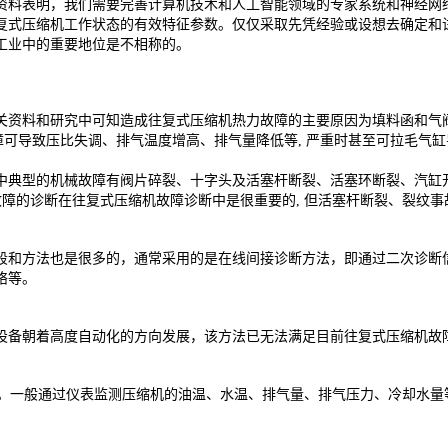
资料表明，我们需要完善计算机技术和人工智能领域的专家系统和神经网
复式压缩机工作状态的有效特征参数。仅仅采取先凭经验或设想去确定和
工业中的重要地位是不相称的。
关资料和研究中可知造成往复式压缩机热力故障的主要原因为填料函和气
故障可导致压比失调、排气温度增高、排气量降低等, 严重时甚至可拉毛气
中典型的机械故障有阀片碎裂、十字头及活塞杆断裂、活塞环断裂、汽缸
故障的诊断在往复式压缩机故障诊断中是很重要的, 但活塞杆断裂、裂纹事
段和方法也是很多的，通常采用的是在线间接诊断方法，即通过二次诊断
络等。
设备朝着高度自动化的方向发展，该方法已无法满足目前往复式压缩机故
研究。一般通过仪表监测压缩机的油温、水温、排气量、排气压力、冷却水量