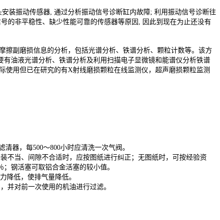
安装振动传感器, 通过分析振动信号诊断缸内故障; 利用振动信号诊断往
号的非平稳性、缺少性能可靠的传感器等原因, 因此到现在为止还没有
中摩擦副磨损信息的分析，包括光谱分析、铁谱分析、颗粒计数等。该方
要有油液光谱分析、铁谱分析及利用扫描电子显微镜和能谱仪分析铁谱
际使用但已在研究的有X射线磨损颗粒在线监测仪，超声磨损颗粒监测
清器，每500～800小时应清洗一次气阀。
安装不当、间隙不合适时，应按图纸进行纠正；无图纸时，可按经验资
8％；钢活塞可取铝合金活塞的较小值。
压力降低，使排气量降低。
油，并对前一次使用的机油进行过滤。